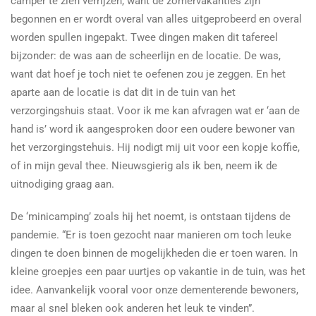
camper te zien verrijzen, want de zomervakanties zijn
begonnen en er wordt overal van alles uitgeprobeerd en overal
worden spullen ingepakt. Twee dingen maken dit tafereel
bijzonder: de was aan de scheerlijn en de locatie. De was,
want dat hoef je toch niet te oefenen zou je zeggen. En het
aparte aan de locatie is dat dit in de tuin van het
verzorgingshuis staat. Voor ik me kan afvragen wat er ‘aan de
hand is’ word ik aangesproken door een oudere bewoner van
het verzorgingstehuis. Hij nodigt mij uit voor een kopje koffie,
of in mijn geval thee. Nieuwsgierig als ik ben, neem ik de
uitnodiging graag aan.
De ‘minicamping’ zoals hij het noemt, is ontstaan tijdens de
pandemie. “Er is toen gezocht naar manieren om toch leuke
dingen te doen binnen de mogelijkheden die er toen waren. In
kleine groepjes een paar uurtjes op vakantie in de tuin, was het
idee. Aanvankelijk vooral voor onze dementerende bewoners,
maar al snel bleken ook anderen het leuk te vinden”.