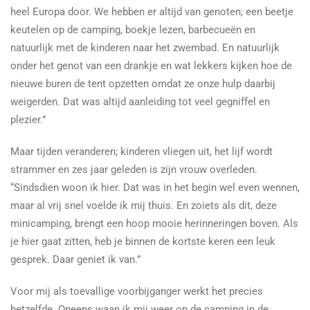
heel Europa door. We hebben er altijd van genoten; een beetje
keutelen op de camping, boekje lezen, barbecueën en
natuurlijk met de kinderen naar het zwembad. En natuurlijk
onder het genot van een drankje en wat lekkers kijken hoe de
nieuwe buren de tent opzetten omdat ze onze hulp daarbij
weigerden. Dat was altijd aanleiding tot veel gegniffel en
plezier.”
Maar tijden veranderen; kinderen vliegen uit, het lijf wordt
strammer en zes jaar geleden is zijn vrouw overleden.
“Sindsdien woon ik hier. Dat was in het begin wel even wennen,
maar al vrij snel voelde ik mij thuis. En zoiets als dit, deze
minicamping, brengt een hoop mooie herinneringen boven. Als
je hier gaat zitten, heb je binnen de kortste keren een leuk
gesprek. Daar geniet ik van.”
Voor mij als toevallige voorbijganger werkt het precies
hetzelfde. Opeens waan ik mij weer op de camping in de